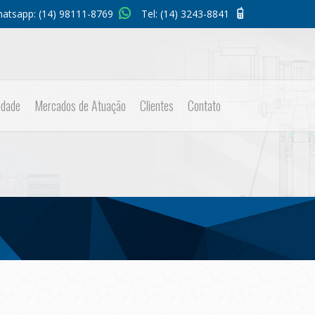
atsapp:
(14) 98111-8769
Tel:
(14) 3243-8841
idade
Mercados de Atuação
Clientes
Contato