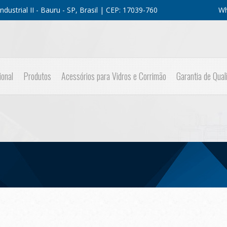
dustrial II - Bauru - SP, Brasil | CEP: 17039-760
Wh
ional
Produtos
Acessórios para Vidros e Corrimão
Garantia de Qual