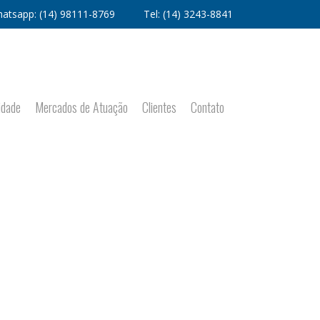
atsapp:
(14) 98111-8769
Tel:
(14) 3243-8841
idade
Mercados de Atuação
Clientes
Contato
HOME
»
ACESSÓRIOS DE INOX