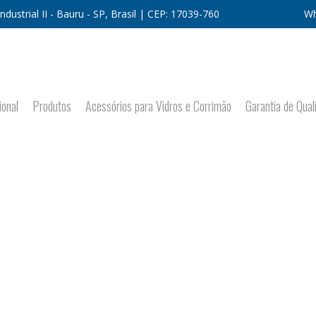
dustrial II - Bauru - SP, Brasil | CEP: 17039-760
Wh
ional
Produtos
Acessórios para Vidros e Corrimão
Garantia de Qual